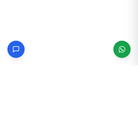
NOTRE HOLDING
Adaa Certif est une filiale de Adaa Holding. Nous sommes
implantée au Cameroun, en Côte d’Ivoire et au Sénégal, avec